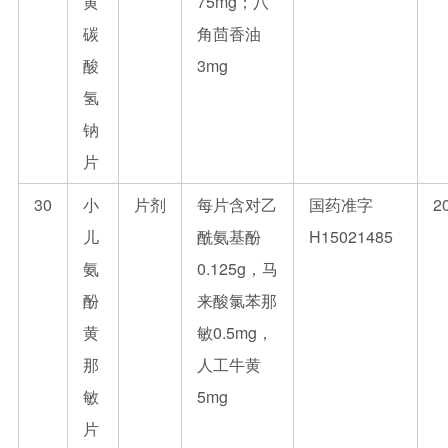
黄
75mg；八
碳
角茴香油
酸
3mg
氢
钠
片
30
小
片剂
每片含对乙
国药准字
2
儿
酰氨基酚
H15021485
氨
0.125g，马
酚
来酸氯苯那
黄
敏0.5mg，
那
人工牛黄
敏
5mg
片