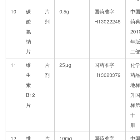
10
碳
片
0.5g
国药准字
中
酸
剂
H13022248
药
氢
201
钠
年
片
二
11
维
片
25μg
国药准字
化
生
剂
H13023379
药
素
地
B12
升
片
标
十
册
12
维
片
10mg
国药准字
中