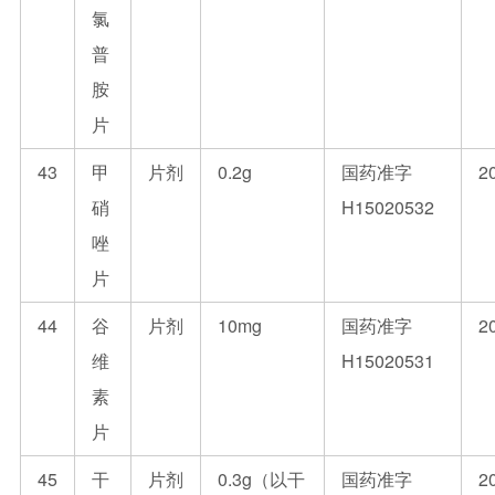
氯
普
胺
片
43
甲
片剂
0.2g
国药准字
2
硝
H15020532
唑
片
44
谷
片剂
10mg
国药准字
2
维
H15020531
素
片
45
干
片剂
0.3g（以干
国药准字
2