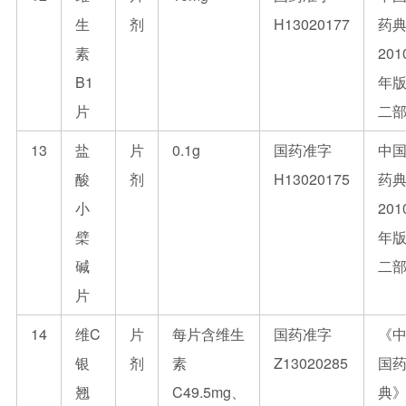
生
剂
H13020177
药
素
201
B1
年
片
二
13
盐
片
0.1g
国药准字
中
酸
剂
H13020175
药
小
201
檗
年
碱
二
片
14
维C
片
每片含维生
国药准字
《
银
剂
素
Z13020285
国
翘
C49.5mg、
典