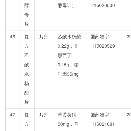
酵
酵母计）
H15020530
母
片
46
复
片剂
乙酰水杨酸
国药准字
2
方
0.22g，非
H15020529
乙
那西丁
酰
0.15g，咖
水
啡因35mg
杨
酸
片
47
复
片剂
苯妥英钠
国药准字
2
方
50mg，马
H15021081