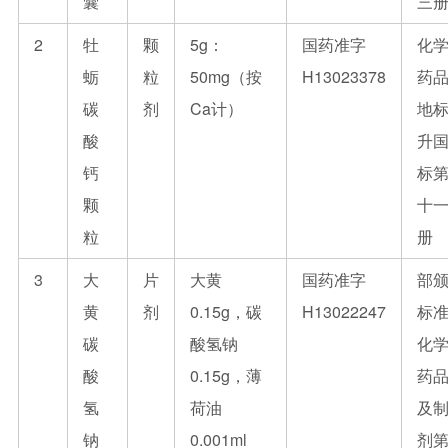
囊
三
2
牡
颗
5g：
国药准字
化
蛎
粒
50mg（按
H13023378
药
碳
剂
Ca计）
地
酸
升
钙
标
颗
十
粒
册
3
大
片
大黄
国药准字
部
黄
剂
0.15g，碳
H13022247
标
碳
酸氢钠
化
酸
0.15g，薄
药
氢
荷油
及
钠
0.001ml
剂