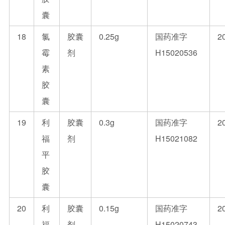
囊
18
氯
胶囊
0.25g
国药准字
2
霉
剂
H15020536
素
胶
囊
19
利
胶囊
0.3g
国药准字
2
福
剂
H15021082
平
胶
囊
20
利
胶囊
0.15g
国药准字
2
福
剂
H15020743