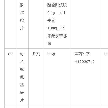
酚
酸金刚烷胺
烷
0.1g，人工
胺
牛黄
片
10mg，马
来酸氯苯那
敏
52
对
片剂
0.5g
国药准字
2
乙
H15020740
酰
氨
基
酚
片