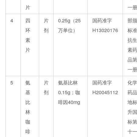
片
一
4
四
片
0.25g（25
国药准字
部
环
剂
万单位）
H13020176
标
素
抗
片
素
品
一
5
氨
片
氨基比林
国药准字
化
基
剂
0.15g；咖
H20045112
药
比
啡因40mg
地
林
升
咖
标
啡
十