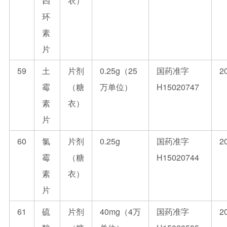
四
衣）
环
素
片
59
土
片剂
0.25g（25
国药准字
2
霉
（糖
万单位）
H15020747
素
衣）
片
60
氯
片剂
0.25g
国药准字
2
霉
（糖
H15020744
素
衣）
片
61
硫
片剂
40mg（4万
国药准字
2