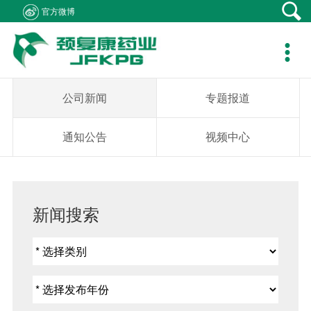
官方微博
产品中心
新闻资讯
社会责任
客户支持
人力资源
关于我们
联系我们

产品在线
公司新闻
医生资助
资料下载
职位招聘
集团概况
产品疾病咨询
专题报道
学术研究
销售网络
简历投递
组织架构
销售业务咨询
公司新闻
专题报道
通知公告
患者救助
在线留言
发展历程
综合事务咨询
通知公告
视频中心
视频中心
学生捐助
公司荣誉
不良反应中心
社会公益
企业文化
新闻搜索
成员企业