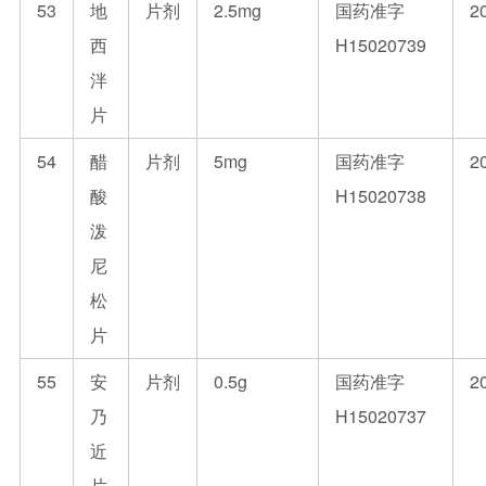
53
地
片剂
2.5mg
国药准字
2
西
H15020739
泮
片
54
醋
片剂
5mg
国药准字
2
酸
H15020738
泼
尼
松
片
55
安
片剂
0.5g
国药准字
2
乃
H15020737
近
片