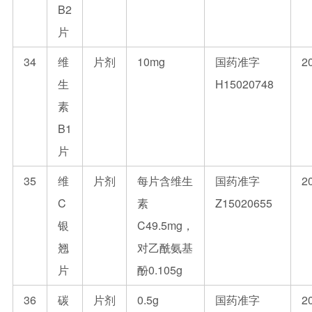
B2
片
34
维
片剂
10mg
国药准字
2
生
H15020748
素
B1
片
35
维
片剂
每片含维生
国药准字
2
C
素
Z15020655
银
C49.5mg，
翘
对乙酰氨基
片
酚0.105g
36
碳
片剂
0.5g
国药准字
2