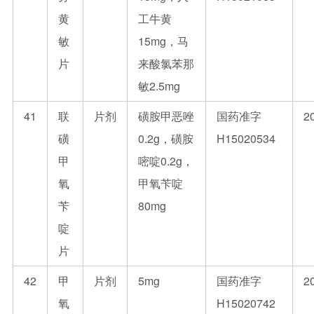
黄
工牛黄
敏
15mg，马
片
来酸氯苯那
敏2.5mg
41
联
片剂
磺胺甲恶唑
国药准字
2
磺
0.2g，磺胺
H15020534
甲
嘧啶0.2g，
氧
甲氧苄啶
苄
80mg
啶
片
42
甲
片剂
5mg
国药准字
2
氧
H15020742