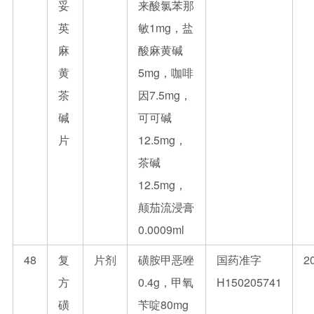
妥
来酸氯苯那
英
敏1mg，盐
麻
酸麻黄碱
黄
5mg，咖啡
茶
因7.5mg，
碱
可可碱
片
12.5mg，
茶碱
12.5mg，
颠茄流浸膏
0.0009ml
48
复
片剂
磺胺甲恶唑
国药准字
2
方
0.4g，甲氧
H150205741
磺
苄啶80mg