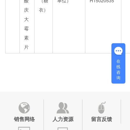
酸
（糖
单位）
H15020535
庆
衣）
大
霉
素
片
在
线
咨
询
销售网络
人力资源
留言反馈