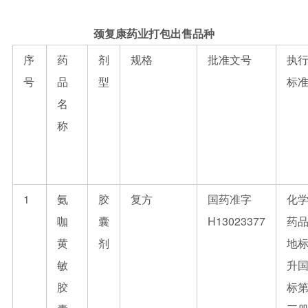
颈复康药业打包出售品种
序
药
剂
规格
批准文号
执
号
品
型
标
名
称
1
氨
胶
复方
国药准字
化
咖
囊
H13023377
药
黄
剂
地
敏
升
胶
标