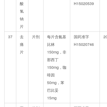
酸
H15020539
氢
钠
片
37
去
片剂
每片含氨基
国药准字
2
痛
比林
H15020746
片
150mg，非
那西丁
150mg，咖
啡因
50mg，苯
巴比妥
15mg