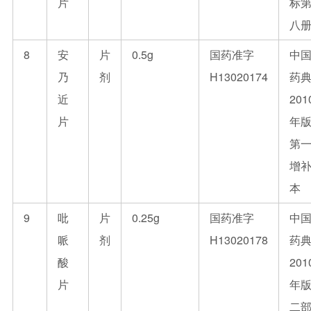
片
标
八
8
安
片
0.5g
国药准字
中
乃
剂
H13020174
药
近
201
片
年
第
增
本
9
吡
片
0.25g
国药准字
中
哌
剂
H13020178
药
酸
201
片
年
二