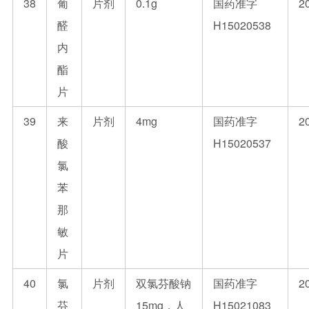
38
葡
片剂
0.1g
国药准字
2
醛
H15020538
内
酯
片
39
来
片剂
4mg
国药准字
2
酸
H15020537
氯
苯
那
敏
片
40
氯
片剂
双氯芬酸钠
国药准字
2
芬
15mg，人
H15021083