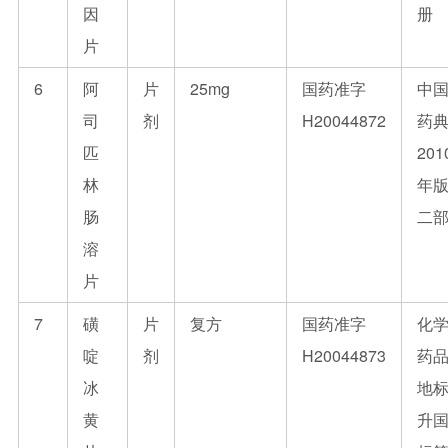
因
册
片
6
阿
片
25mg
国药准字
中
司
剂
H20044872
药
匹
201
林
年
肠
二
溶
片
7
磺
片
复方
国药准字
化
啶
剂
H20044873
药
冰
地
黄
升