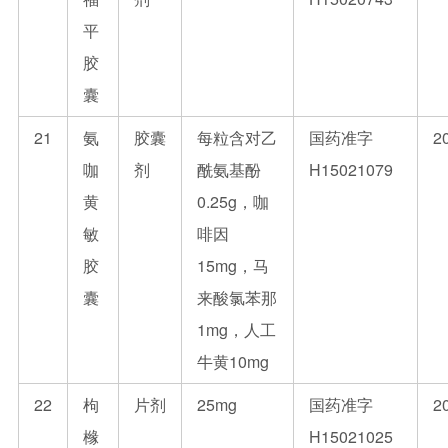
平
胶
囊
21
氨
胶囊
每粒含对乙
国药准字
2
咖
剂
酰氨基酚
H15021079
黄
0.25g，咖
敏
啡因
胶
15mg，马
囊
来酸氯苯那
1mg，人工
牛黄10mg
22
枸
片剂
25mg
国药准字
2
橼
H15021025