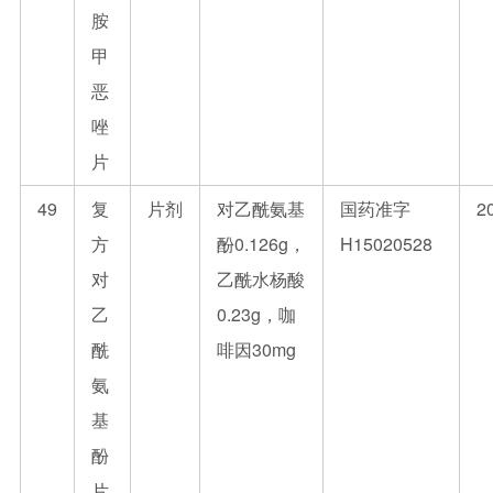
胺
甲
恶
唑
片
49
复
片剂
对乙酰氨基
国药准字
2
方
酚0.126g，
H15020528
对
乙酰水杨酸
乙
0.23g，咖
酰
啡因30mg
氨
基
酚
片