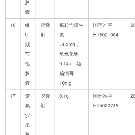
胶
囊
16
维
胶囊
每粒含维生
国药准字
2
U
剂
素
H15021084
颠
U50mg，
茄
氢氧化铝
铝
0.14g，颠
胶
茄浸膏
囊
10mg
17
诺
胶囊
0.1g
国药准字
2
氟
剂
H15020745
沙
星
胶