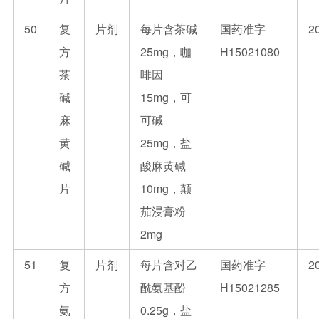
50
复
片剂
每片含茶碱
国药准字
2
方
25mg，咖
H15021080
茶
啡因
碱
15mg，可
麻
可碱
黄
25mg，盐
碱
酸麻黄碱
片
10mg，颠
茄浸膏粉
2mg
51
复
片剂
每片含对乙
国药准字
2
方
酰氨基酚
H15021285
氨
0.25g，盐