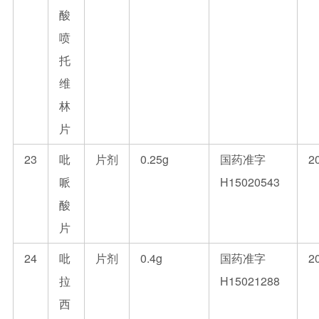
酸
喷
托
维
林
片
23
吡
片剂
0.25g
国药准字
2
哌
H15020543
酸
片
24
吡
片剂
0.4g
国药准字
2
拉
H15021288
西