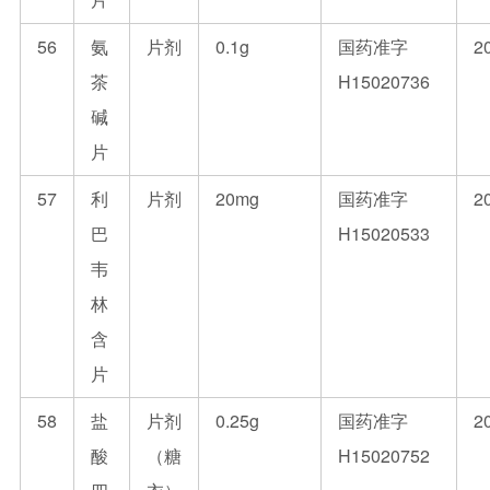
56
氨
片剂
0.1g
国药准字
2
茶
H15020736
碱
片
57
利
片剂
20mg
国药准字
2
巴
H15020533
韦
林
含
片
58
盐
片剂
0.25g
国药准字
2
酸
（糖
H15020752