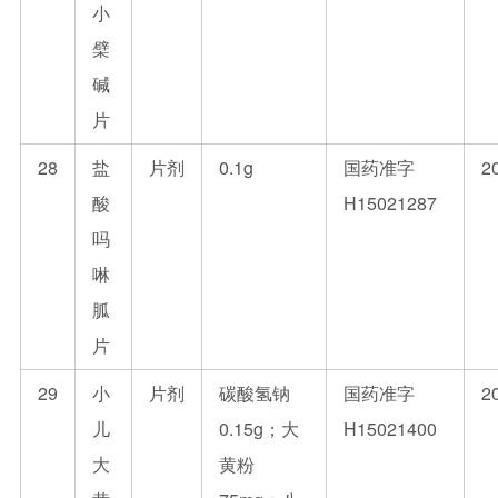
小
檗
碱
片
28
盐
片剂
0.1g
国药准字
2
酸
H15021287
吗
啉
胍
片
29
小
片剂
碳酸氢钠
国药准字
2
儿
0.15g；大
H15021400
大
黄粉