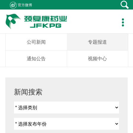
官方微博
产品中心
新闻资讯
社会责任
客户支持
人力资源
关于我们
联系我们

产品在线
公司新闻
医生资助
资料下载
职位招聘
集团概况
产品疾病咨询
专题报道
学术研究
销售网络
简历投递
组织架构
销售业务咨询
公司新闻
专题报道
通知公告
患者救助
在线留言
发展历程
综合事务咨询
通知公告
视频中心
视频中心
学生捐助
公司荣誉
不良反应中心
社会公益
企业文化
新闻搜索
成员企业