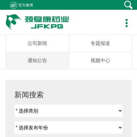
官方微博
产品中心
新闻资讯
社会责任
客户支持
人力资源
关于我们
联系我们

产品在线
公司新闻
医生资助
资料下载
职位招聘
集团概况
产品疾病咨询
专题报道
学术研究
销售网络
简历投递
组织架构
销售业务咨询
公司新闻
专题报道
通知公告
患者救助
在线留言
发展历程
综合事务咨询
通知公告
视频中心
视频中心
学生捐助
公司荣誉
不良反应中心
社会公益
企业文化
新闻搜索
成员企业