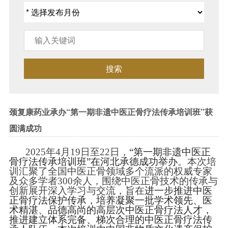
搜索
颈复康药业承办“第一期非遗中医正骨疗法传承培训班”获
圆满成功
2025年
4
月
19
日至
2
2
日，
“第一期非遗中医正
骨疗法传承培训班”在河北承德成功举办
。本次
培
训
汇聚了
全国
中医
正骨
领域
多个流派的
权威专家
及
众多学者
300余人
，围绕
中医正骨
技术的传承与
创新展开深入学习与交流，
旨在
进一步推进中医
正骨疗法保护传承，培养凝聚一批学术领先、医
术精湛、品德高尚的高层次中医正骨疗法人才，
推进建立体系完备、梯次合理的中医正骨疗法传