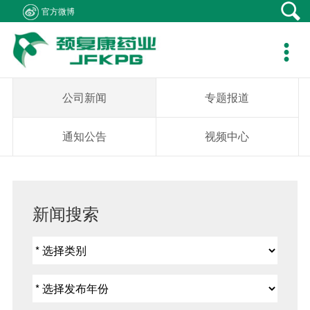
官方微博
产品中心
新闻资讯
社会责任
客户支持
人力资源
关于我们
联系我们

产品在线
公司新闻
医生资助
资料下载
职位招聘
集团概况
产品疾病咨询
专题报道
学术研究
销售网络
简历投递
组织架构
销售业务咨询
公司新闻
专题报道
通知公告
患者救助
在线留言
发展历程
综合事务咨询
通知公告
视频中心
视频中心
学生捐助
公司荣誉
不良反应中心
社会公益
企业文化
新闻搜索
成员企业