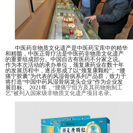
中医药非物质文化遗产是中医药宝库中的精华
和精髓
，中医正骨疗法是中医药非物质文化遗产
的重要组成部分。中国自古有医药不分家之说。
作为本次活动的承办单位，颈复康药业在数十年
的发展历程中，逐步形成了以
“颈复康颗粒”、“腰
痛宁胶囊”为代表的风湿骨病系列产品群，致力于
将打造“中国中药风湿骨病龙头企业”作为企业发
展目标。 2021年，
“腰痛宁组方及其药物炮制工
艺”被列入国家级非物质文化遗产项目名录。