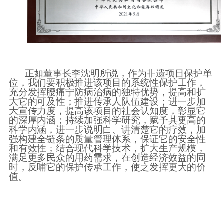
正如董事长李沈明所说，作为非遗项目保护单
位，我们要
积极推进该项目的系统性保护工作，
充分发挥腰痛宁防病治病的独特优势，提高和扩
大它的可及性；推进传承人队伍建设；进一步加
大宣传力度，提高该项目的社会认知度，彰显它
的深厚内涵；持续加强科学研究，赋予其更高的
科学内涵，进一步说明白、讲清楚它的疗效，加
强构建全链条的质量管理体系，保证它的安全性
和有效性；结合现代科学技术，扩大生产规模，
满足更多民众的用药需求，在创造经济效益的同
时，反哺它的保护传承工作，使之发挥更大的价
值。