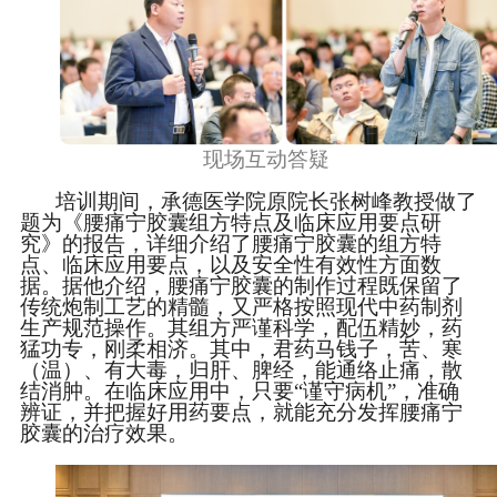
现场互动答疑
培训期间，承德医学院原院长张树峰教授做了
题为《腰痛宁胶囊组方特点及临床应用要点研
究》的报告，详细介绍了腰痛宁胶囊的组方特
点、临床应用要点，以及安全性有效性方面数
据。据他介绍，腰痛宁胶囊的制作过程既保留了
传统炮制工艺的精髓，又严格按照现代中药制剂
生产规范操作。其组方严谨科学，配伍精妙，药
猛功专，刚柔相济。其中，君药马钱子，苦、寒
（温）、有大毒，归肝、脾经，能通络止痛，散
结消肿。在临床应用中，只要
“谨守病机”，准确
辨证，并把握好用药要点，就能充分发挥腰痛宁
胶囊的治疗效果。