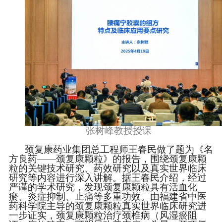
张树峰教授授课
颈复康药业集团总工程师王春民做了题为《名
方良药
——颈复康颗粒》的报告，围绕颈复康颗
粒的关键技术研究、药效研究以及真实世界临床
研究等内容进行深入讲解。据王春民介绍，经过
严谨的学术研究，发现颈复康颗粒具有活血化
瘀、炎症抑制、止痛等多重功效。由福建省中医
药科学院主导的颈复康颗粒真实世界临床研究进
一步证实，颈复康颗粒治疗颈椎病（风湿瘀阻