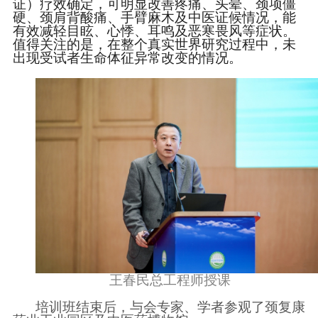
证）疗效确定，可明显改善疼痛、头晕、颈项僵
硬、颈肩背酸痛、手臂麻木及中医证候情况，能
有效减轻目眩、心悸、耳鸣及恶寒畏风等症状。
值得关注的是，在整个真实世界研究过程中，未
出现受试者生命体征异常改变的情况。
王春民总工程师授课
培训班结束后，与会专家、学者参观了颈复康