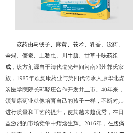
该药由马钱子、麻黄、苍术、乳香、没药、
全蝎、僵蚕、土鳖虫、川牛膝、甘草十味药组
成，
该方剂源自于清代道光年间河南邓州郭氏家
族，
1985年
颈复康药业
与第四代传承人原华北煤
炭医学院院长郭晓庄合作开发并上市
。
40年来，
颈复康药业
就像培育自己的孩子一样，不断对其
进行质量和工艺的提升，使其越来越优秀，在日
益激烈的市场竞争中熠熠生辉。
2016年，
在腰痛