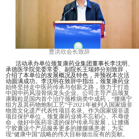
曹洪欣会长致辞
活动承办单位颈复康药业集团董事长李沈明、
承德医学院党委常委、副院长王瑞婷分别致辞，
介绍了本单位的发展概况及特色，并预祝本次活
动圆满成功。李沈明在致辞中指出，颈复康药业
始终坚持走中医药传承与创新之路，致力于打造
中国中药风湿骨病龙头企业。公司主导产品颈复
康颗粒是国内首个治疗颈椎病类中成药，
“腰痛宁
组方及其药物炮制工艺”于2021年被列入国家级非
物质文化遗产代表性项目名录。作为国家级非遗
项目保护单位，颈复康药业将不忘初心、不辱使
命，做好中医药非遗的保护传承与发展，让腰痛
宁胶囊这个产品服务更多的腰腿痛患者，
为实
现
“健康中国”战略的伟大目标做出应有的贡献。