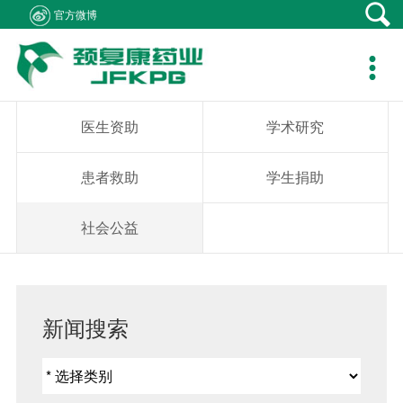
官方微博
产品中心
新闻资讯
社会责任
客户支持
人力资源
关于我们
联系我们

产品在线
公司新闻
医生资助
资料下载
职位招聘
集团概况
产品疾病咨询
专题报道
学术研究
销售网络
简历投递
组织架构
销售业务咨询
医生资助
学术研究
通知公告
患者救助
在线留言
发展历程
综合事务咨询
患者救助
学生捐助
视频中心
学生捐助
公司荣誉
不良反应中心
社会公益
社会公益
企业文化
成员企业
新闻搜索