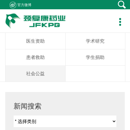
官方微博
产品中心
新闻资讯
社会责任
客户支持
人力资源
关于我们
联系我们

产品在线
公司新闻
医生资助
资料下载
职位招聘
集团概况
产品疾病咨询
专题报道
学术研究
销售网络
简历投递
组织架构
销售业务咨询
医生资助
学术研究
通知公告
患者救助
在线留言
发展历程
综合事务咨询
患者救助
学生捐助
视频中心
学生捐助
公司荣誉
不良反应中心
社会公益
社会公益
企业文化
成员企业
新闻搜索