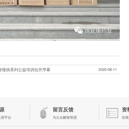
骨慢病系列公益培训拉开序幕
2020-08-11
源
留言反馈
资
生涯平台
为公众解疑答惑
在线